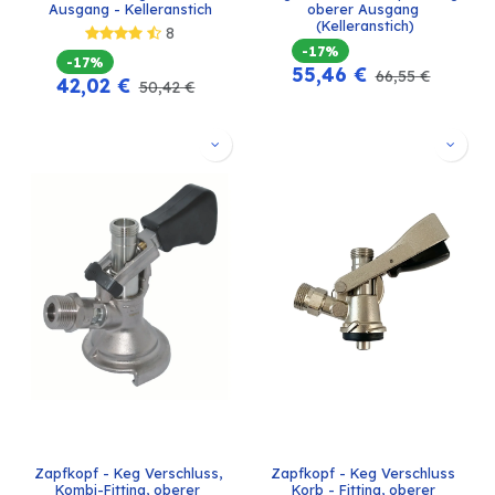
Ausgang - Kelleranstich
oberer Ausgang 
(Kelleranstich)
8
-17%
-17%
55,46
€
66,55
€
42,02
€
50,42
€
Zapfkopf - Keg Verschluss, 
Zapfkopf - Keg Verschluss 
Kombi-Fitting, oberer 
Korb - Fitting, oberer 