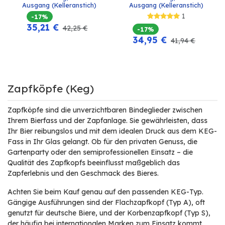
Ausgang (Kelleranstich)
Ausgang (Kelleranstich)
1
-17%
35,21
€
42,25
€
-17%
34,95
€
41,94
€
Zapfköpfe (Keg)
Zapfköpfe sind die unverzichtbaren Bindeglieder zwischen
Ihrem Bierfass und der Zapfanlage. Sie gewährleisten, dass
Ihr Bier reibungslos und mit dem idealen Druck aus dem KEG-
Fass in Ihr Glas gelangt. Ob für den privaten Genuss, die
Gartenparty oder den semiprofessionellen Einsatz – die
Qualität des Zapfkopfs beeinflusst maßgeblich das
Zapferlebnis und den Geschmack des Bieres.
Achten Sie beim Kauf genau auf den passenden KEG-Typ.
Gängige Ausführungen sind der Flachzapfkopf (Typ A), oft
genutzt für deutsche Biere, und der Korbenzapfkopf (Typ S),
der häufig bei internationalen Marken zum Einsatz kommt.