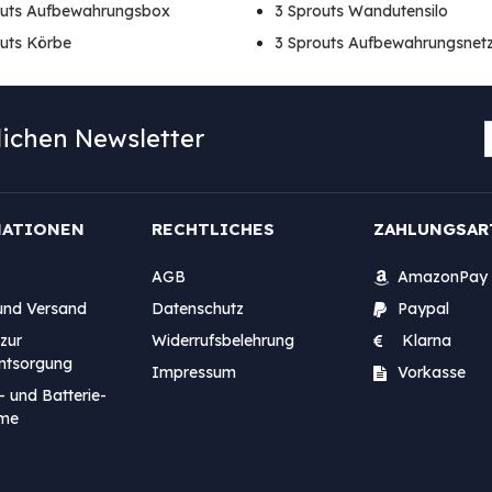
outs Aufbewahrungsbox
3 Sprouts Wandutensilo
uts Körbe
3 Sprouts Aufbewahrungsnet
ichen Newsletter
MATIONEN
RECHTLICHES
ZAHLUNGSAR
AGB
AmazonPay
und Versand
Datenschutz
Paypal
zur
Widerrufsbelehrung
Klarna
entsorgung
Impressum
Vorkasse
- und Batterie-
me