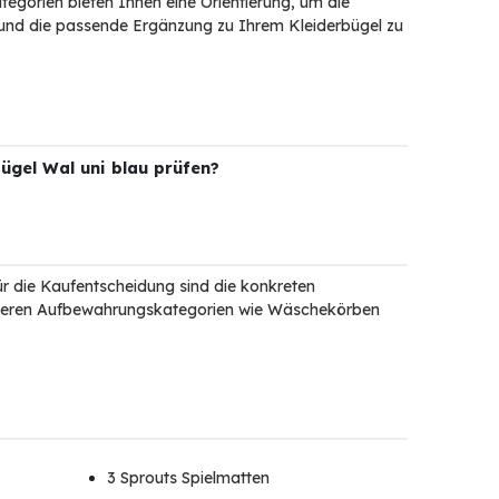
tegorien bieten Ihnen eine Orientierung, um die
 und die passende Ergänzung zu Ihrem Kleiderbügel zu
bügel Wal uni blau prüfen?
ür die Kaufentscheidung sind die konkreten
nderen Aufbewahrungskategorien wie Wäschekörben
3 Sprouts Spielmatten