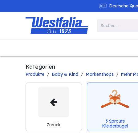
Zum Inhalt springen
Deutsche Quali
🇩🇪
Alle Produkte
Garten
Werk
Kategorien
Produkte
Baby & Kind
Markenshops
mehr M
3 Sprouts
Zurück
Kleiderbügel