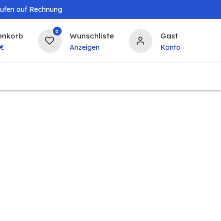
aufen auf Rechnung
0
enkorb
Wunschliste
Gast
€
Anzeigen
Konto
Baby & Kind
Tierbedarf
Bierzapfanlagen & 