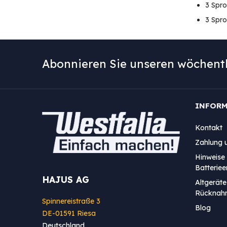
3 Spr
3 Spro
Abonnieren Sie unseren wöchentl
INFOR
Kontakt
Zahlung 
Hinweise 
Batterie
HAJUS AG
Altgeräte
Rücknah
Spinnereistraße 3
Blog
DE-01591 Riesa
Deutschland