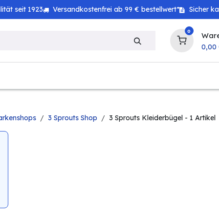
tät seit 1923
Versandkostenfrei ab 99 € bestellwert*
Sicher k
0
War
0,00
zeug
Technik
Haushalt
Landwirtschaft
arkenshops
3 Sprouts Shop
3 Sprouts Kleiderbügel
- 1 Artikel