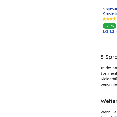
3 Sprout
Kleiderb
-20%
10,13
3 Spr
In der K
Sortiment
Kleiderbü
benannten
Weite
Wenn Sie