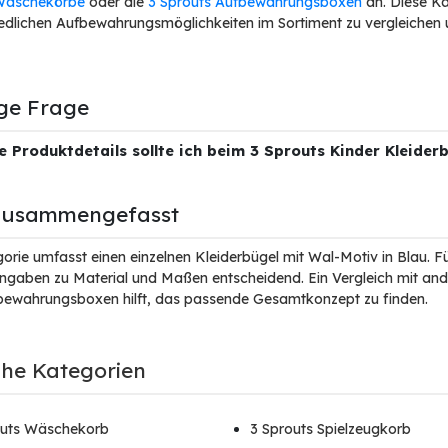
Wäschekörbe
oder die
3 Sprouts Aufbewahrungsboxen
an. Diese Ka
iedlichen Aufbewahrungsmöglichkeiten im Sortiment zu vergleichen
ge Frage
 Produktdetails sollte ich beim 3 Sprouts Kinder Kleider
zusammengefasst
orie umfasst einen einzelnen Kleiderbügel mit Wal-Motiv in Blau. F
ngaben zu Material und Maßen entscheidend. Ein Vergleich mit a
bewahrungsboxen hilft, das passende Gesamtkonzept zu finden.
che Kategorien
outs Wäschekorb
3 Sprouts Spielzeugkorb