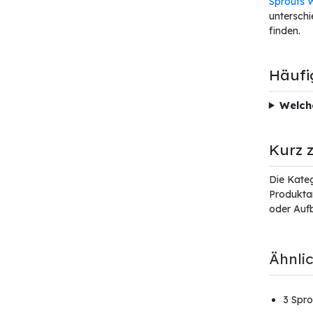
Sprouts 
untersch
finden.
Häufi
Welche
Kurz 
Die Kateg
Produkta
oder Auf
Ähnli
3 Spr