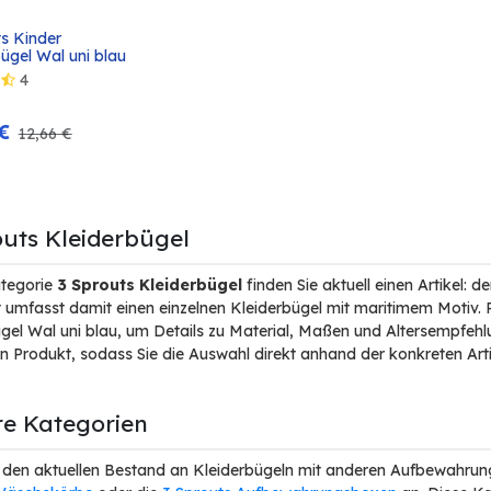
s Kinder 
In den
ügel Wal uni blau
Warenkorb
4
€
12,66
€
outs Kleiderbügel
ategorie
3 Sprouts Kleiderbügel
finden Sie aktuell einen Artikel: d
 umfasst damit einen einzelnen Kleiderbügel mit maritimem Motiv.
gel Wal uni blau, um Details zu Material, Maßen und Altersempfehlu
 Produkt, sodass Sie die Auswahl direkt anhand der konkreten Art
re Kategorien
 den aktuellen Bestand an Kleiderbügeln mit anderen Aufbewahrung