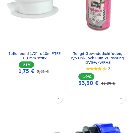
Teflonband 1/2"  x 10m PTFE 
Tangit Gewindedichtfaden, 
0,1 mm stark
Typ Uni-Lock 80m Zulassung: 
DVGW/WRAS
-21%
2
1,75
€
2,21
€
-19%
33,30
€
41,29
€