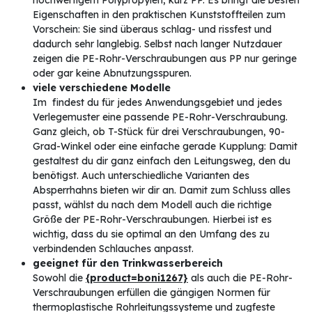
hochwertigem Polypropylen, kurz PP. Es bringt die besten
Eigenschaften in den praktischen Kunststoffteilen zum
Vorschein: Sie sind überaus schlag- und rissfest und
dadurch sehr langlebig. Selbst nach langer Nutzdauer
zeigen die PE-Rohr-Verschraubungen aus PP nur geringe
oder gar keine Abnutzungsspuren.
viele verschiedene Modelle
Im
findest du für jedes Anwendungsgebiet und jedes
Verlegemuster eine passende PE-Rohr-Verschraubung.
Ganz gleich, ob T-Stück für drei Verschraubungen, 90-
Grad-Winkel oder eine einfache gerade Kupplung: Damit
gestaltest du dir ganz einfach den Leitungsweg, den du
benötigst. Auch unterschiedliche Varianten des
Absperrhahns bieten wir dir an. Damit zum Schluss alles
passt, wählst du nach dem Modell auch die richtige
Größe der PE-Rohr-Verschraubungen. Hierbei ist es
wichtig, dass du sie optimal an den Umfang des zu
verbindenden Schlauches anpasst.
geeignet für den Trinkwasserbereich
Sowohl die
{product=boni1267}
als auch die PE-Rohr-
Verschraubungen erfüllen die gängigen Normen für
thermoplastische Rohrleitungssysteme und zugfeste