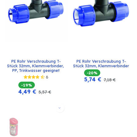
PE Rohr Verschraubung T-
PE Rohr Verschraubung T-
Stück 32mm, Klemmverbinder, 
Stück 32mm, Klemmverbinder
PP, Trinkwasser geeignet
-20%
6
5,74
€
7,18
€
-19%
4,49
€
5,57
€