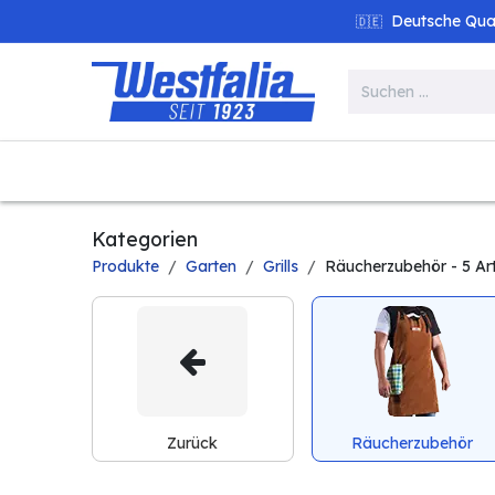
Zum Inhalt springen
Deutsche Quali
🇩🇪
Alle Produkte
Garten
Werk
Kategorien
Produkte
Garten
Grills
Räucherzubehör
- 5 Art
Zurück
Räucherzubehör