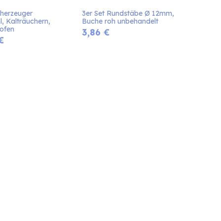
herzeuger 
3er Set Rundstäbe Ø 12mm, 
l, Kalträuchern, 
Buche roh unbehandelt
ofen
3,86
€
€