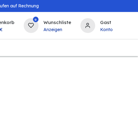
aufen auf Rechnung
0
enkorb
Wunschliste
Gast
€
Anzeigen
Konto
Baby & Kind
Tierbedarf
Bierzapfanlagen & 