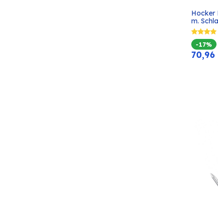
Hocker 
m. Schl
-17%
70,96