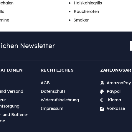
schalen
Holzkohlegrills
lls
Räucheröfen
amine
Smoker
ichen Newsletter
MATIONEN
RECHTLICHES
ZAHLUNGSAR
AGB
AmazonPay
und Versand
Datenschutz
Paypal
zur
Widerrufsbelehrung
Klarna
entsorgung
Impressum
Vorkasse
- und Batterie-
me