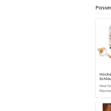
Passe
Hocke
Schla
Ideal fü
Räucher