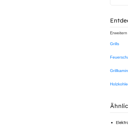
Entde
Erweitern
Grills
Feuersch
Grillkami
Holzkohleg
Ähnli
Elektro