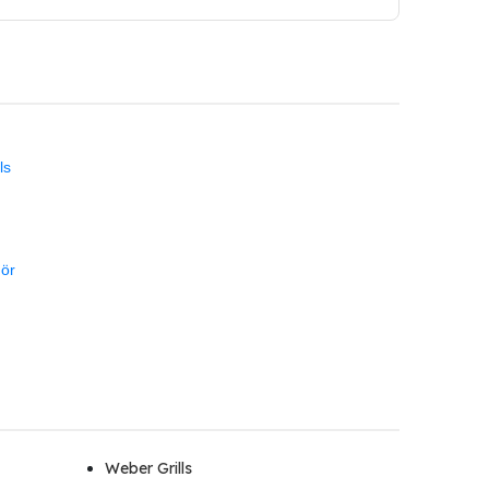
ls
hör
Weber Grills