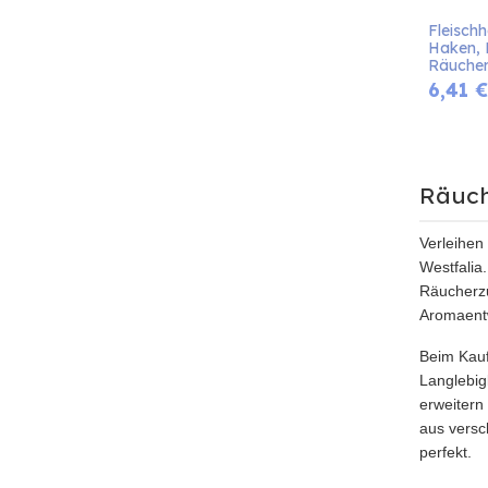
Fleischh
Haken, 
Räuche
6,41
€
Räuch
Verleihen
Westfalia
Räucherzu
Aromaentw
Beim Kauf
Langlebig
erweitern
aus versc
perfekt.