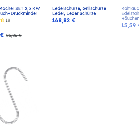
Kocher SET 2,5 KW 
Lederschürze, Grillschürze 
Kaltrauc
In den
In den
auch+Druckminder
Leder, Leder Schürze
Edelstah
Warenkorb
Warenkorb
Räucher
168,82
€
18
15,59
€
85,86
€