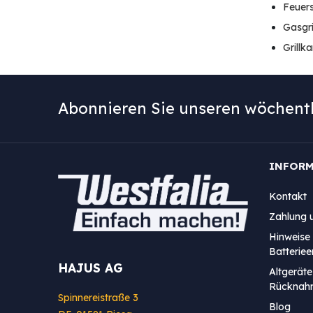
Feuer
Gasgri
Grillk
Abonnieren Sie unseren wöchentl
INFOR
Kontakt
Zahlung 
Hinweise 
Batterie
HAJUS AG
Altgeräte
Rücknah
Spinnereistraße 3
Blog