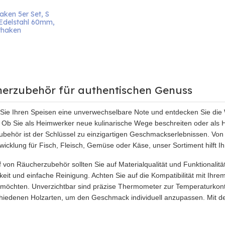
aken 5er Set, S 
Edelstahl 60mm, 
rhaken
erzubehör für authentischen Genuss
 Sie Ihren Speisen eine unverwechselbare Note und entdecken Sie di
. Ob Sie als Heimwerker neue kulinarische Wege beschreiten oder als H
behör ist der Schlüssel zu einzigartigen Geschmackserlebnissen. Von
icklung für Fisch, Fleisch, Gemüse oder Käse, unser Sortiment hilft Ih
 von Räucherzubehör sollten Sie auf Materialqualität und Funktionalitä
keit und einfache Reinigung. Achten Sie auf die Kompatibilität mit Ihre
 möchten. Unverzichtbar sind präzise Thermometer zur Temperaturkont
hiedenen Holzarten, um den Geschmack individuell anzupassen. Mit d