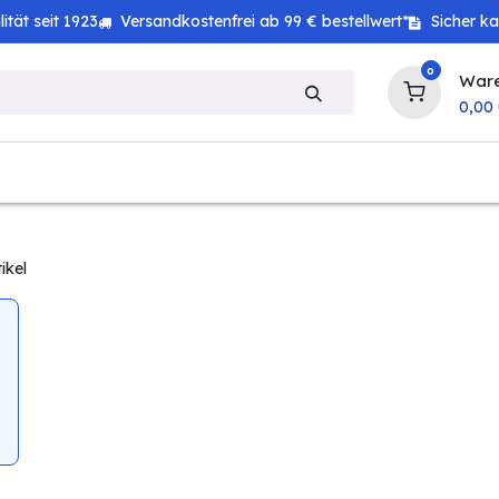
tät seit 1923
Versandkostenfrei ab 99 € bestellwert*
Sicher k
0
War
0,00
zeug
Technik
Haushalt
Landwirtschaft
ikel