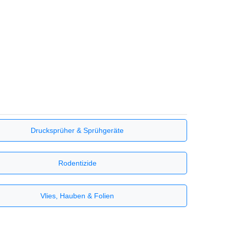
Drucksprüher & Sprühgeräte
Rodentizide
Vlies, Hauben & Folien