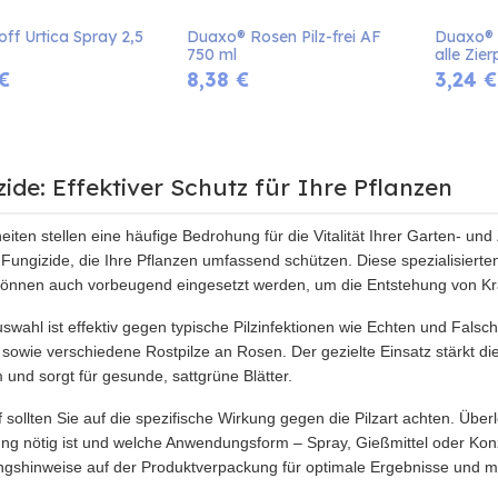
ff Urtica Spray 2,5 
Duaxo® Rosen Pilz-frei AF 
Duaxo® R
750 ml
alle Zie
€
8,38
€
3,24
€
ide: Effektiver Schutz für Ihre Pflanzen
eiten stellen eine häufige Bedrohung für die Vitalität Ihrer Garten- und
Fungizide, die Ihre Pflanzen umfassend schützen. Diese spezialisierten 
önnen auch vorbeugend eingesetzt werden, um die Entstehung von Kra
swahl ist effektiv gegen typische Pilzinfektionen wie Echten und Fals
 sowie verschiedene Rostpilze an Rosen. Der gezielte Einsatz stärkt die
und sorgt für gesunde, sattgrüne Blätter.
 sollten Sie auf die spezifische Wirkung gegen die Pilzart achten. Über
g nötig ist und welche Anwendungsform – Spray, Gießmittel oder Konzen
shinweise auf der Produktverpackung für optimale Ergebnisse und ma