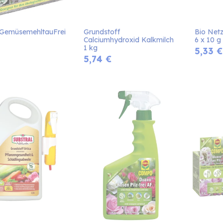
GemüsemehltauFrei
Grundstoff 
Bio Netz
Calciumhydroxid Kalkmilch 
6 x 10 g
1 kg
5,33
€
5,74
€