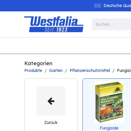
Zum Inhalt springen
Deutsche Quali
🇩🇪
Alle Produkte
Garten
Werk
Kategorien
Produkte
Garten
Pflanzenschutzmittel
Fungiz
Zurück
Fungizide