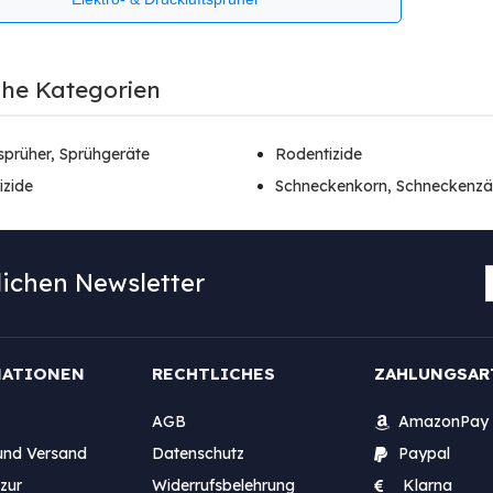
che Kategorien
prüher, Sprühgeräte
Rodentizide
izide
Schneckenkorn, Schneckenz
ichen Newsletter
MATIONEN
RECHTLICHES
ZAHLUNGSAR
AGB
AmazonPay
und Versand
Datenschutz
Paypal
zur
Widerrufsbelehrung
Klarna