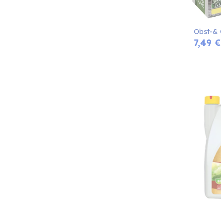
Obst-& 
7,49
€