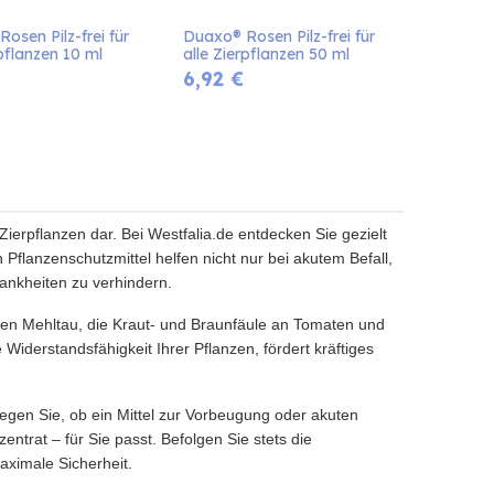
osen Pilz-frei für 
Duaxo® Rosen Pilz-frei für 
rpflanzen 10 ml
alle Zierpflanzen 50 ml
6,92
€
 Zierpflanzen dar. Bei Westfalia.de entdecken Sie gezielt
Pflanzenschutzmittel helfen nicht nur bei akutem Befall,
nkheiten zu verhindern.
chen Mehltau, die Kraut- und Braunfäule an Tomaten und
 Widerstandsfähigkeit Ihrer Pflanzen, fördert kräftiges
legen Sie, ob ein Mittel zur Vorbeugung oder akuten
trat – für Sie passt. Befolgen Sie stets die
ximale Sicherheit.