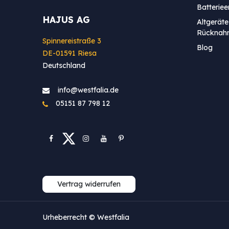
Batterie
HAJUS AG
Altgeräte
Rücknah
Spinnereistraße 3
Blog
DE-01591 Riesa
Deutschland
info@westfa​lia.de
05151 87 798 12
Vertrag widerrufen
Urheberrecht © Westfalia