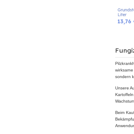
Grundsto
Liter
13,76
Fungiz
Pilzkrankh
wirksame 
sondern k
Unsere Au
Kartoffeln
Wachstum 
Beim Kauf
Bekämpfun
Anwendung