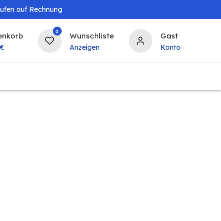
aufen auf Rechnung
0
enkorb
Wunschliste
Gast
€
Anzeigen
Konto
Baby & Kind
Tierbedarf
Bierzapfanlagen & 