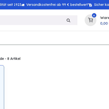
tät seit 1923
Versandkostenfrei ab 99 € bestellwert*
Sicher k
0
War
0,00
zeug
Technik
Haushalt
Landwirtschaft
ide
- 8 Artikel