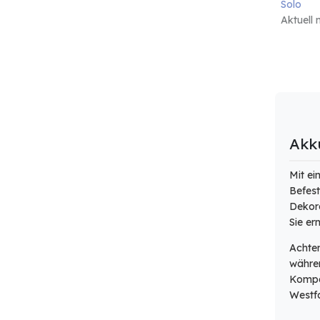
Solo
Aktuell 
Akku
Mit ei
Befest
Dekora
Sie er
Achten
währen
Kompat
Westfa