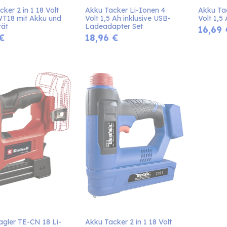
ker 2 in 1 18 Volt 
Akku Tacker Li-Ionen 4 
Akku Tac
WT18 mit Akku und 
Volt 1,5 Ah inklusive USB-
Volt 1,5
ät
Ladeadapter Set
16,69
€
18,96
€
gler TE-CN 18 Li-
Akku Tacker 2 in 1 18 Volt 