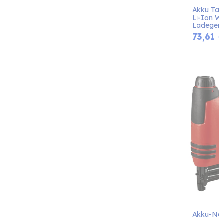
Akku Tac
Li-Ion 
Ladeger
73,61
Akku-Na