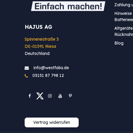
Zahlung 
Hinweise 
Batterie
HAJUS AG
Altgeräte
Rücknah
Spinnereistraße 3
Blog
DE-01591 Riesa
Deutschland
info@westfa​lia.de
05151 87 798 12
Vertrag widerrufen