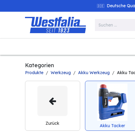
Zum Inhalt springen
Deutsche Quali
🇩🇪
Alle Produkte
Garten
Werk
Kategorien
Produkte
Werkzeug
Akku Werkzeug
Akku Ta
Zurück
Akku Tacker