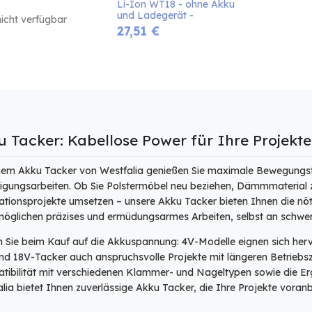
Li-Ion WT18 - ohne Akku 
und Ladegerät -
nicht verfügbar
27,51
€
 Tacker: Kabellose Power für Ihre Projekte
nem Akku Tacker von Westfalia genießen Sie maximale Bewegungsfrei
igungsarbeiten. Ob Sie Polstermöbel neu beziehen, Dämmmaterial z
tionsprojekte umsetzen – unsere Akku Tacker bieten Ihnen die nö
möglichen präzises und ermüdungsarmes Arbeiten, selbst an schwer 
 Sie beim Kauf auf die Akkuspannung: 4V-Modelle eignen sich hervo
d 18V-Tacker auch anspruchsvolle Projekte mit längeren Betriebsz
ibilität mit verschiedenen Klammer- und Nageltypen sowie die Er
lia bietet Ihnen zuverlässige Akku Tacker, die Ihre Projekte voranb