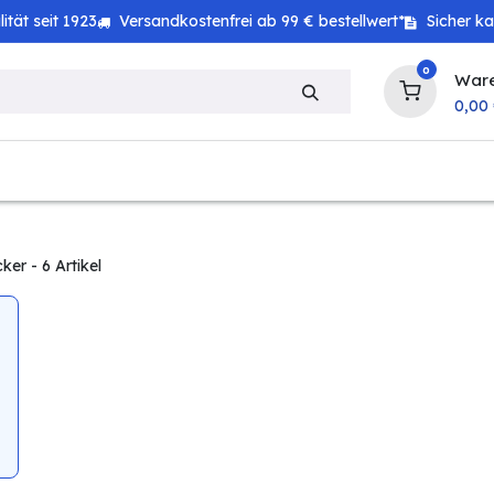
tät seit 1923
Versandkostenfrei ab 99 € bestellwert*
Sicher k
0
War
0,00
zeug
Technik
Haushalt
Landwirtschaft
cker
- 6 Artikel