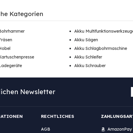
che Kategorien
Bohrhammer
Akku Multifunktionswerkzeug
Fräsen
Akku Sägen
Hobel
Akku Schlagbohrmaschine
Kartuschenpresse
Akku Schleifer
Ladegeräte
Akku Schrauber
ichen Newsletter
MATIONEN
RECHTLICHES
ZAHLUNGSAR
AGB
AmazonPay