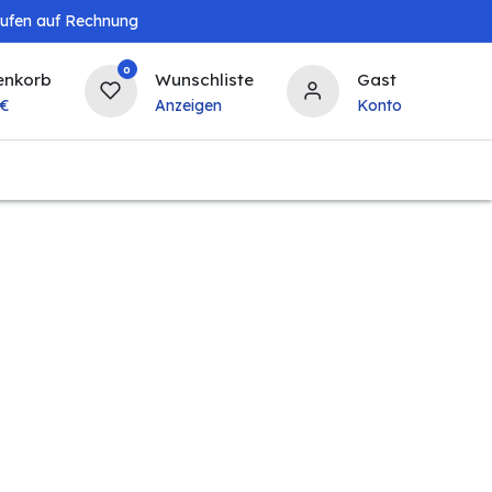
aufen auf Rechnung
0
enkorb
Wunschliste
Gast
€
Anzeigen
Konto
Baby & Kind
Tierbedarf
Bierzapfanlagen & 