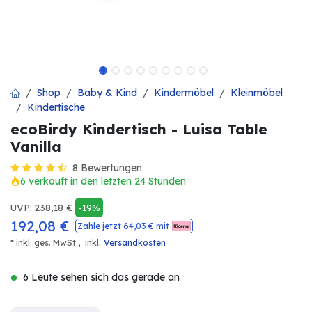
Shop
Baby & Kind
Kindermöbel
Kleinmöbel
Kindertische
ecoBirdy Kindertisch - Luisa Table
Vanilla
8 Bewertungen
6 verkauft in den letzten 24 Stunden
UVP:
238,18
€
-19%
192,08
€
Zahle jetzt
64,03
€ mit
.
* inkl. ges. MwSt.,
inkl
Versandkosten
6 Leute sehen sich das gerade an