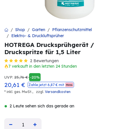
Shop
Garten
Pflanzenschutzmittel
Elektro- & Druckluftsprüher
HOTREGA Drucksprühgerät /
Druckspritze für 1,5 Liter
2 Bewertungen
7 verkauft in den letzten 24 Stunden
UVP:
25,76
€
-20%
20,61
€
Zahle jetzt
6,87
€ mit
* inkl. ges. MwSt.,
zzgl.
Versandkosten
2 Leute sehen sich das gerade an