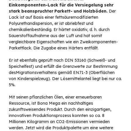
Einkomponenten-Lack für die Versiegelung sehr
stark beanspruchter Parkett- und Holzböden.
Der
Lack ist auf Basis einer fettsäuremodifizierten
Polyurethandispersion, er ist abriebfest und
chemikalienbeständig. Er härtet oxidativ, d. h. durch
Sauerstoffaufnahme aus der Luft und hat somit
vergleichbare Eigenschaften wie ein Zweikomponenten-
Parkettlack. Die Zugabe eines Härters entfällt.
Er ist ebenfalls geprüft nach DIN 53160 (Schweiß- und
Speichelfest) und erfüllt die Grenzwerte zur Bestimmung
desMigrationsverhaltens gemäß EN71-3 (Oberflächen
von Kinderspielzeug). Der Lösemittelanteil liegt bei nur ca.
5%.
Mit seinen pflanzlichen Ölen, einer erneuerbaren
Ressource, ist Bona Mega ein nachhaltiges
zukunftsweisendes Produkt. Durch den einzigartigen,
innovativen Produktionsprozess konnten so ca. 8
Millionen Kilogramm an CO2-Emissionen vermieden
werden. Jetzt wird die Produktpalette um eine weitere