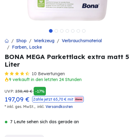
Shop
Werkzeug
Verbrauchsmaterial
Farben, Lacke
BONA MEGA Parkettlack extra matt 5
Liter
10 Bewertungen
9 verkauft in den letzten 24 Stunden
UVP:
238,48
€
-17%
197,09
€
Zahle jetzt
65,70
€ mit
.
* inkl. ges. MwSt.,
inkl
Versandkosten
7 Leute sehen sich das gerade an