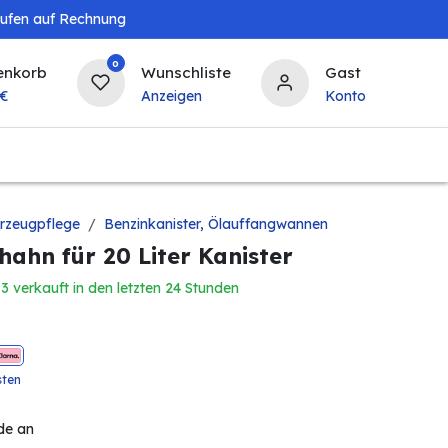
aufen auf Rechnung
0
enkorb
Wunschliste
Gast
€
Anzeigen
Konto
Baby & Kind
Tierbedarf
Bierzapfanlagen & 
rzeugpflege
Benzinkanister, Ölauffangwannen
hn für 20 Liter Kanister
13 verkauft in den letzten 24 Stunden
sten
de an