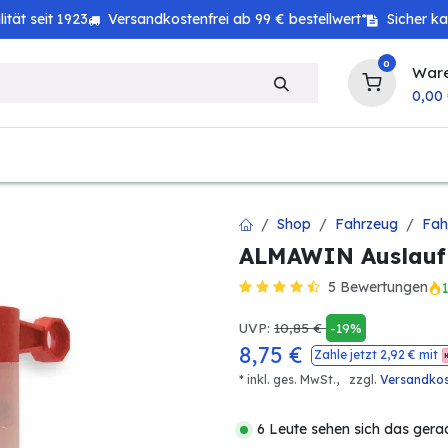
tät seit 1923
Versandkostenfrei ab 99 € bestellwert*
Sicher k
0
War
0,00
zeug
Technik
Haushalt
Landwirtschaft
Shop
Fahrzeug
Fah
ALMAWIN Auslaufha
5 Bewertungen
UVP:
10,85
€
-19%
8,75
€
Zahle jetzt
2,92
€ mit
* inkl. ges. MwSt.,
zzgl.
Versandko
6 Leute sehen sich das gera