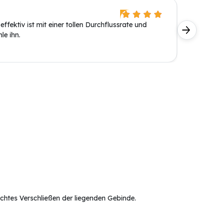
Andreas
fektiv ist mit einer tollen Durchflussrate und
Ist in p
le ihn.
wird sup
ichtes Verschließen der liegenden Gebinde.