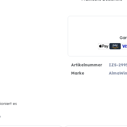
Gar
Artikelnummer
IZS-299
Marke
AlmaWi
ioniert es
n