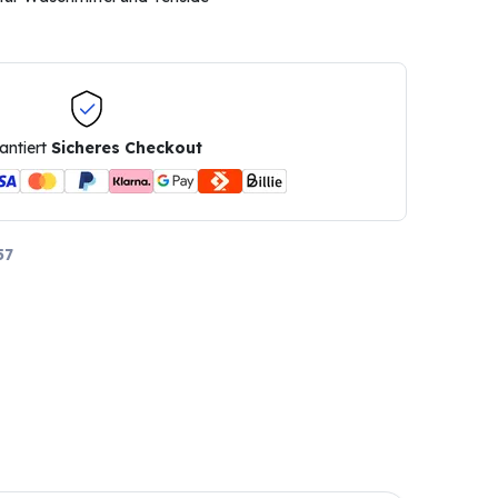
antiert
Sicheres Checkout
57
n