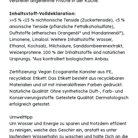
verbreitet angenehme Frische in der Küche.
Inhaltsstoff-Volldeklaration:
>=5 % <15 % nichtionische Tenside (Zuckertenside), <5 %
anionische Tenside (pflanzliche Fettalkoholsulfate),
Duftstoffe (etherisches Orangenöl* und Mandarinenöl*),
Limonene, Linalool. Weitere Inhaltsstoffe: Wasser,
Ethanol, Kochsalz, Milchsäure, Sanddornbeerenextrakt,
Weizenproteine. 100 % der Inhaltsstoffe sind natürlichen
Ursprungs. *Aus kontrolliert biologischem Anbau.
Zertifizierung: Vegan Ecogarantie Kanister aus PE,
recyclebar. Etikett: Das Etikett besteht aus recyclebaren
Materialien und ist mit mineralölfreien Farben gedruckt.
Natürliche Qualität: Ohne synthetische Duft-, Farb- und
Konservierungsstoffe. Getestete Qualität: Dermatologisch
erfolgreich getestet.
Umwelttipp
Um Wasser und Energie zu sparen und trotzdem effizient
zu reinigen, weiche das Geschirr ein, anstatt es unter
laufendem Wasserhahn zu waschen und halte Dich an die