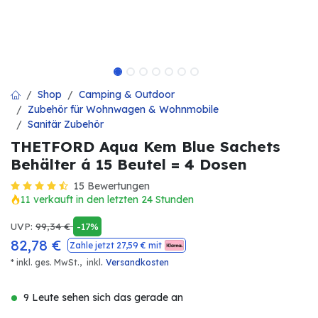
Shop
Camping & Outdoor
Zubehör für Wohnwagen & Wohnmobile
Sanitär Zubehör
THETFORD Aqua Kem Blue Sachets
Behälter á 15 Beutel = 4 Dosen
15 Bewertungen
11 verkauft in den letzten 24 Stunden
UVP:
99,34
€
-17%
82,78
€
Zahle jetzt
27,59
€ mit
.
* inkl. ges. MwSt.,
inkl
Versandkosten
9 Leute sehen sich das gerade an