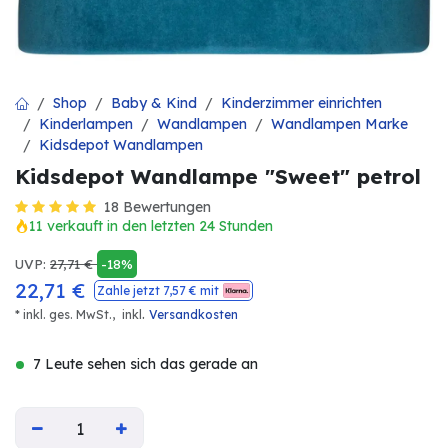
Shop
Baby & Kind
Kinderzimmer einrichten
Kinderlampen
Wandlampen
Wandlampen Marke
Kidsdepot Wandlampen
Kidsdepot Wandlampe "Sweet" petrol
18 Bewertungen
11 verkauft in den letzten 24 Stunden
UVP:
27,71
€
-18%
22,71
€
Zahle jetzt
7,57
€ mit
.
* inkl. ges. MwSt.,
inkl
Versandkosten
7 Leute sehen sich das gerade an