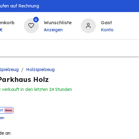
aufen auf Rechnung
0
enkorb
Wunschliste
Gast
€
Anzeigen
Konto
Baby & Kind
Tierbedarf
Bierzapfanlagen & 
Spielzeug
Holzspielzeug
 Parkhaus Holz
8 verkauft in den letzten 24 Stunden
it
ten
de an