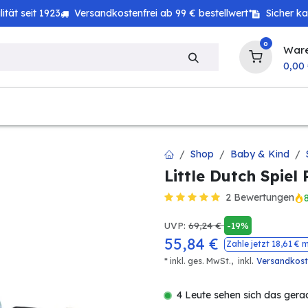
tät seit 1923
Versandkostenfrei ab 99 € bestellwert*
Sicher k
0
War
0,00
zeug
Technik
Haushalt
Landwirtschaft
Shop
Baby & Kind
Little Dutch Spiel
2 Bewertungen
UVP:
69,24
€
-19%
55,84
€
Zahle jetzt
18,61
€ m
.
* inkl. ges. MwSt.,
inkl
Versandkos
4 Leute sehen sich das gera