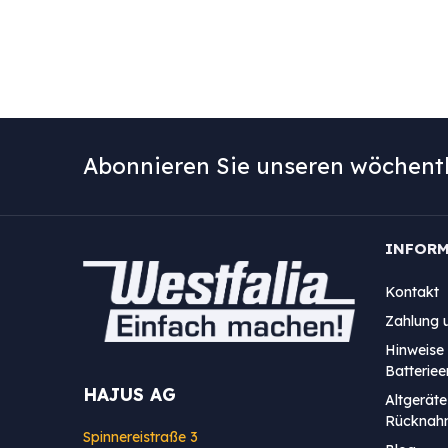
Abonnieren Sie unseren wöchentl
INFOR
Kontakt
Zahlung 
Hinweise 
Batterie
HAJUS AG
Altgeräte
Rücknah
Spinnereistraße 3