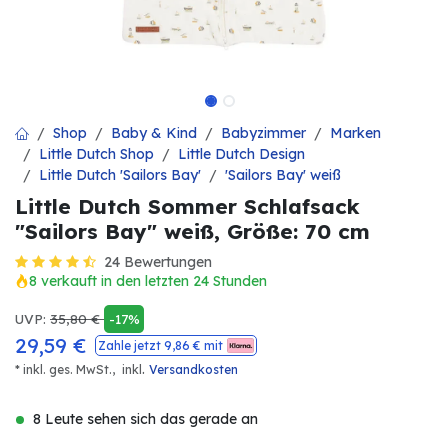
Shop
Baby & Kind
Babyzimmer
Marken
Little Dutch Shop
Little Dutch Design
Little Dutch 'Sailors Bay'
'Sailors Bay' weiß
Little Dutch Sommer Schlafsack
"Sailors Bay" weiß, Größe: 70 cm
24 Bewertungen
8 verkauft in den letzten 24 Stunden
UVP:
35,80
€
-17%
29,59
€
Zahle jetzt
9,86
€ mit
.
* inkl. ges. MwSt.,
inkl
Versandkosten
8 Leute sehen sich das gerade an