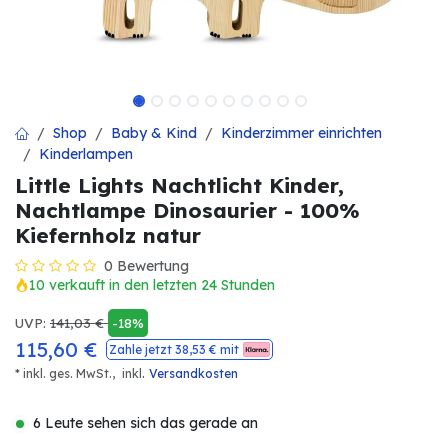
Shop
Baby & Kind
Kinderzimmer einrichten
Kinderlampen
Little Lights Nachtlicht Kinder,
Nachtlampe Dinosaurier - 100%
Kiefernholz natur
0 Bewertung
10 verkauft in den letzten 24 Stunden
UVP:
141,03
€
-18%
115,60
€
Zahle jetzt
38,53
€ mit
.
* inkl. ges. MwSt.,
inkl
Versandkosten
6 Leute sehen sich das gerade an