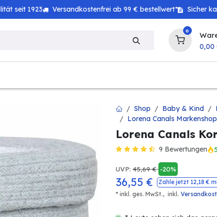
tät seit 1923
Versandkostenfrei ab 99 € bestellwert*
Sicher k
0
War
0,00
zeug
Technik
Haushalt
Landwirtschaft
Shop
Baby & Kind
Lorena Canals Markenshop
Lorena Canals Kor
9 Bewertungen
UVP:
45,69
€
-20%
36,55
€
Zahle jetzt
12,18
€ m
.
* inkl. ges. MwSt.,
inkl
Versandkos