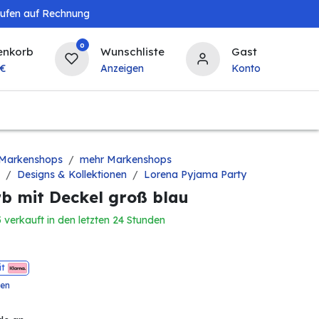
aufen auf Rechnung
0
enkorb
Wunschliste
Gast
€
Anzeigen
Konto
Baby & Kind
Tierbedarf
Bierzapfanlagen & 
Markenshops
mehr Markenshops
Designs & Kollektionen
Lorena Pyjama Party
b mit Deckel groß blau
5 verkauft in den letzten 24 Stunden
it
ten