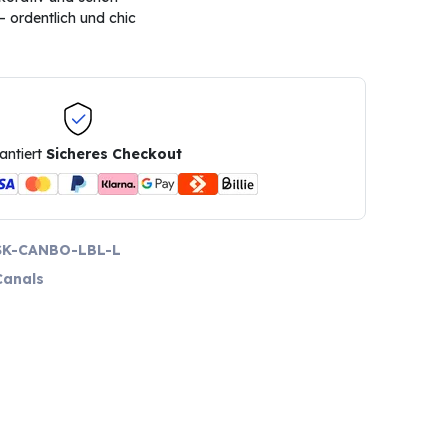
– ordentlich und chic
antiert
Sicheres Checkout
SK-CANBO-LBL-L
Canals