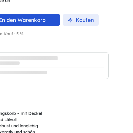
de an
In den Warenkorb
Kaufen
m Kauf · 5 %
ngskorb – mit Deckel
 stilvoll
robust und langlebig
korativ und schön