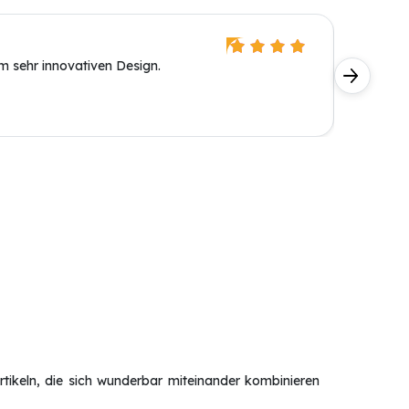
Maik Z
m sehr innovativen Design.
Es ist a
auch in 
größer, 
rtikeln, die sich wunderbar miteinander kombinieren