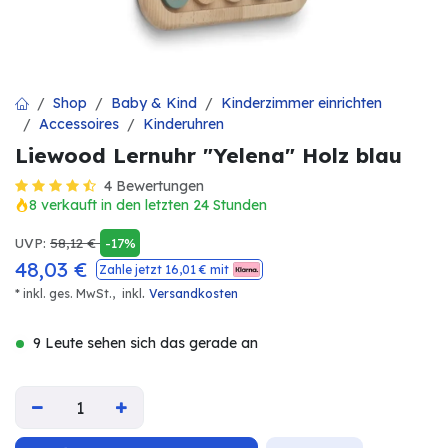
Shop
Baby & Kind
Kinderzimmer einrichten
Accessoires
Kinderuhren
Liewood Lernuhr "Yelena" Holz blau
4 Bewertungen
8 verkauft in den letzten 24 Stunden
UVP:
58,12
€
-17%
48,03
€
Zahle jetzt
16,01
€ mit
.
* inkl. ges. MwSt.,
inkl
Versandkosten
9 Leute sehen sich das gerade an