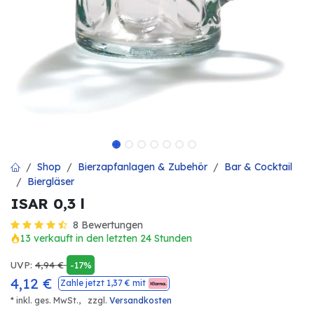
Shop
Bierzapfanlagen & Zubehör
Bar & Cocktail
Biergläser
ISAR 0,3 l
8 Bewertungen
13 verkauft in den letzten 24 Stunden
UVP:
4,94
€
-17%
4,12
€
Zahle jetzt
1,37
€ mit
* inkl. ges. MwSt.,
zzgl.
Versandkosten