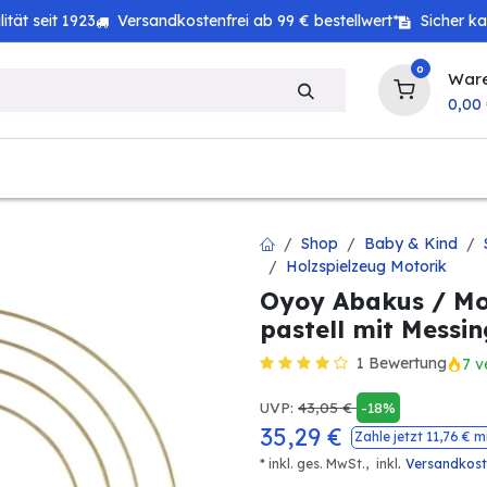
tät seit 1923
Versandkostenfrei ab 99 € bestellwert*
Sicher k
0
War
0,00
zeug
Technik
Haushalt
Landwirtschaft
Shop
Baby & Kind
Holzspielzeug Motorik
Oyoy Abakus / Mo
pastell mit Messin
1 Bewertung
7 v
UVP:
43,05
€
-18%
35,29
€
Zahle jetzt
11,76
€ m
.
* inkl. ges. MwSt.,
inkl
Versandkos