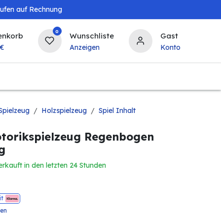
aufen auf Rechnung
0
enkorb
Wunschliste
Gast
€
Anzeigen
Konto
Baby & Kind
Tierbedarf
Bierzapfanlagen & 
Spielzeug
Holzspielzeug
Spiel Inhalt
torikspielzeug Regenbogen
g
erkauft in den letzten 24 Stunden
it
ten