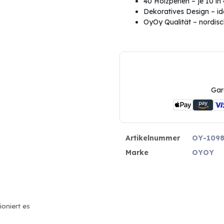
40 Holzperlen – je 10 i
Dekoratives Design – id
OyOy Qualität – nordisch
Gar
Artikelnummer
OY-1098
Marke
OYOY
ioniert es