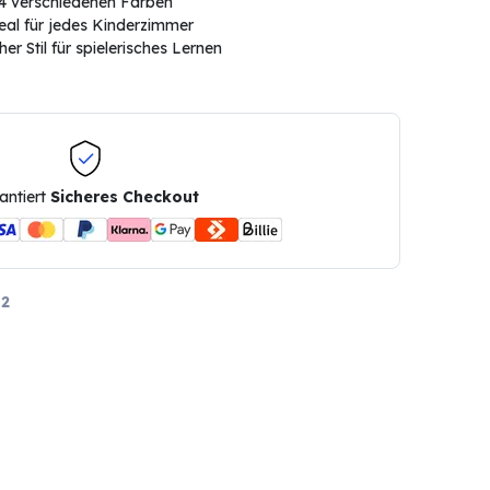
n 4 verschiedenen Farben
eal für jedes Kinderzimmer
er Stil für spielerisches Lernen
antiert
Sicheres Checkout
2