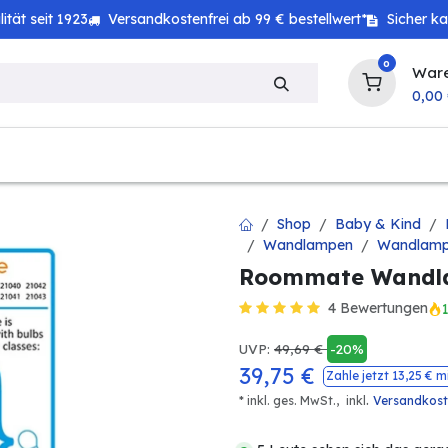
tät seit 1923
Versandkostenfrei ab 99 € bestellwert*
Sicher k
0
War
0,00
zeug
Technik
Haushalt
Landwirtschaft
Shop
Baby & Kind
Wandlampen
Wandlamp
Roommate Wandla
4 Bewertungen
UVP:
49,69
€
-20%
39,75
€
Zahle jetzt
13,25
€ m
.
* inkl. ges. MwSt.,
inkl
Versandkos