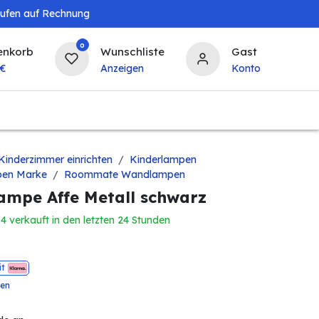
aufen auf Rechnung
0
enkorb
Wunschliste
Gast
€
Anzeigen
Konto
Baby & Kind
Tierbedarf
Bierzapfanlagen & 
Kinderzimmer einrichten
Kinderlampen
en Marke
Roommate Wandlampen
mpe Affe Metall schwarz
14 verkauft in den letzten 24 Stunden
it
ten