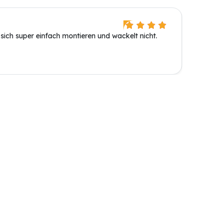
Andrè R
 sich super einfach montieren und wackelt nicht.
Ist supe
ne coole
der Pulv