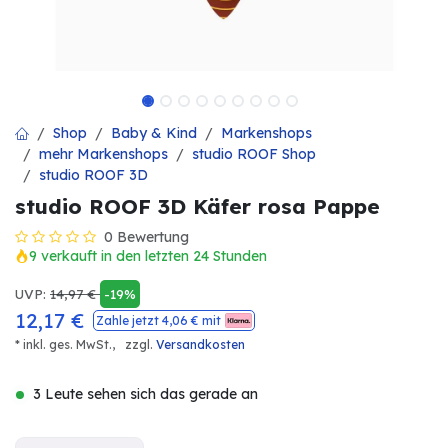
Shop
Baby & Kind
Markenshops
mehr Markenshops
studio ROOF Shop
studio ROOF 3D
studio ROOF 3D Käfer rosa Pappe
0 Bewertung
9 verkauft in den letzten 24 Stunden
UVP:
14,97
€
-19%
12,17
€
Zahle jetzt
4,06
€ mit
* inkl. ges. MwSt.,
zzgl.
Versandkosten
3 Leute sehen sich das gerade an