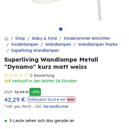
Shop
Baby & Kind
Kinderzimmer einrichten
Kinderlampen
Wandlampen
Wandlampen Marke
Superliving Wandlampen
Superliving Wandlampe Metall
"Dynamo" kurz matt weiss
0 Bewertung
9 verkauft in den letzten 24 Stunden
UVP:
52,44
€
-19%
42,29
€
Zahle jetzt
14,10
€ mit
.
* inkl. ges. MwSt.,
inkl
Versandkosten
5 Leute sehen sich das gerade an