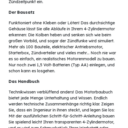
Zündzeitpunkt ein.
D
er Bausatz
Funktioniert ohne Kleben oder Löten! Das durchsichtige
Gehäuse lässt Sie alle Abläufe in Ihrem 4-Zylindermotor
erkennen: Die Kolben heben und senken sich wie beim
großen Vorbild, und sogar der Zündfunke wird simuliert.
Mehr als 100 Bauteile, elektrischer Antriebsmotor,
Starterbox, Zündverteiler und vieles mehr… Noch nie war
es so einfach, ein realistisches Motorenmodell zu bauen.
Nur noch zwei 1,5 Volt-Batterien (Typ AA) einlegen, und
schon kann es losgehen.
Das Handbuch
Technikwissen verblüffend anders! Das Motorbaubuch
bietet jede Menge Unterhaltung und Wissen. Endlich
werden technische Zusammenhänge richtig klar. Zeigen
Sie, dass ein Ingenieur in ihnen steckt, und legen Sie los:
Mit der ausführlichen Schritt-für-Schritt-Anleitung bauen
Sie spielend leicht Ihren transparenten 4-Zylindermotor,
und er wird zum Schmuckstück Ihrer Werkstatt oder