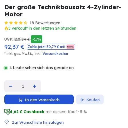
Der große Technikbausatz 4-Zylinder-
Motor
18 Bewertungen
5 verkauft in den letzten 24 Stunden
UVP:
110,84
€
-17%
92,37
€
Zahle jetzt
30,79
€ mit
.
* inkl. ges. MwSt.,
inkl
Versandkosten
4 Leute sehen sich das gerade an
In den Warenkorb
Kaufen
4,62
€ Cashback
mit diesem Kauf · 5 %
Zur Wunschliste hinzufügen