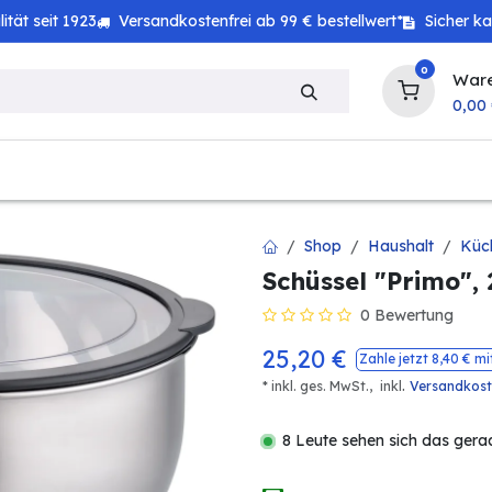
tät seit 1923
Versandkostenfrei ab 99 € bestellwert*
Sicher k
0
War
0,00
zeug
Technik
Haushalt
Landwirtschaft
Shop
Haushalt
Küc
Schüssel "Primo",
0 Bewertung
25,20
€
Zahle jetzt
8,40
€ mi
.
* inkl. ges. MwSt.,
inkl
Versandkos
8 Leute sehen sich das gera