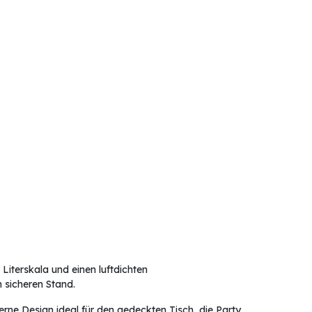
Literskala und einen luftdichten
n sicheren Stand.
rne Design ideal für den gedeckten Tisch, die Party