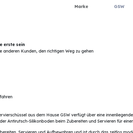
Marke
GSW
 erste sein
Sie anderen Kunden, den richtigen Weg zu gehen
rfahren
Servierschüssel aus dem Hause GSW verfügt über eine innenliegende 
er Antirutsch-Silikonboden beim Zubereiten und Servieren für eine
ereiten, Servieren und Aufbewahren und ist durch das zeitlos mode