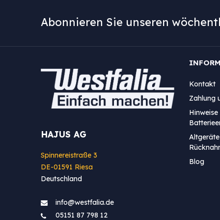
Abonnieren Sie unseren wöchentl
INFOR
Kontakt
Zahlung 
Hinweise 
Batterie
HAJUS AG
Altgeräte
Rücknah
Spinnereistraße 3
Blog
DE-01591 Riesa
Deutschland
info@westfa​lia.de
05151 87 798 12