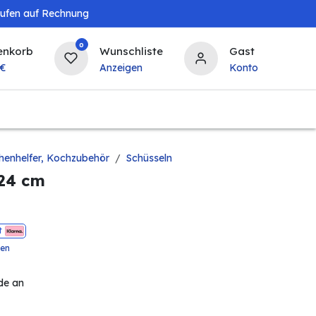
aufen auf Rechnung
0
enkorb
Wunschliste
Gast
€
Anzeigen
Konto
Baby & Kind
Tierbedarf
Bierzapfanlagen & 
henhelfer, Kochzubehör
Schüsseln
 24 cm
t
ten
de an