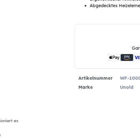
Abgedecktes Heizelemen
Gar
Artikelnummer
WF-100
Marke
Unold
ioniert es
n