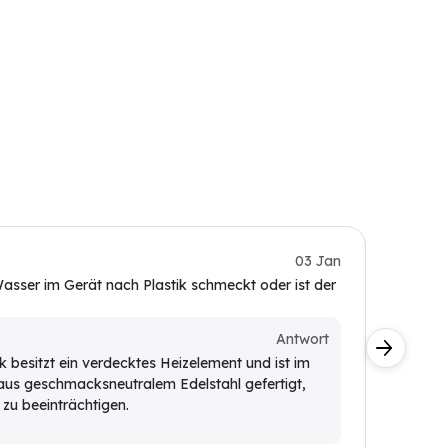
Kundin
03 Jan
sser im Gerät nach Plastik schmeckt oder ist der
Schaltet
Kunde
Antwort
Ja, de
k besitzt ein verdecktes Heizelement und ist im
Erreic
us geschmacksneutralem Edelstahl gefertigt,
für Ihr
 zu beeinträchtigen.