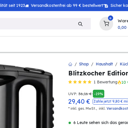
tät seit 1923
Versandkostenfrei ab 99 € bestellwert*
Sicher k
0
War
0,00
zeug
Technik
Haushalt
Landwirtschaft
Shop
Haushalt
Küc
Blitzkocher Editio
1 Bewertung
10 
UVP:
36,16
€
-19%
29,40
€
Zahle jetzt
9,80
€ mi
.
* inkl. ges. MwSt.,
inkl
Versandkos
6 Leute sehen sich das gera