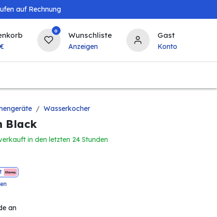
aufen auf Rechnung
0
enkorb
Wunschliste
Gast
€
Anzeigen
Konto
Baby & Kind
Tierbedarf
Bierzapfanlagen & 
hengeräte
Wasserkocher
n Black
verkauft in den letzten 24 Stunden
t
ten
de an