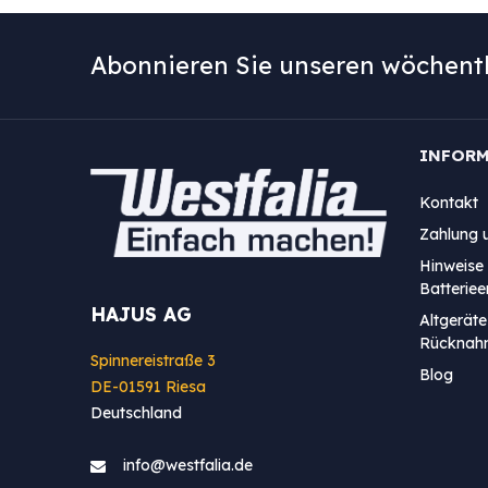
Abonnieren Sie unseren wöchentl
INFOR
Kontakt
Zahlung 
Hinweise 
Batterie
HAJUS AG
Altgeräte
Rücknah
Spinnereistraße 3
Blog
DE-01591 Riesa
Deutschland
info@westfa​lia.de