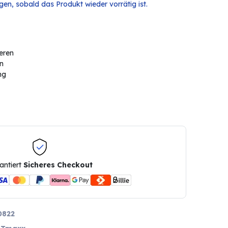
en, sobald das Produkt wieder vorrätig ist.
eren
en
ng
antiert
Sicheres Checkout
0822