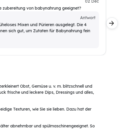
Max B.
02 Dec
die zubereitung von babynahrung geeignet?
Verrutsc
Kunde
Antwort
müheloses Mixen und Pürieren ausgelegt. Die 4
Nein, 
ignen sich gut, um Zutaten für Babynahrung fein
sorgen
des Mi
kleinert Obst, Gemüse u. v. m. blitzschnell und
 frische und leckere Dips, Dressings und alles,
idige Texturen, wie Sie sie lieben. Dazu hat der
behälter abnehmbar und spülmaschinengeeignet. So