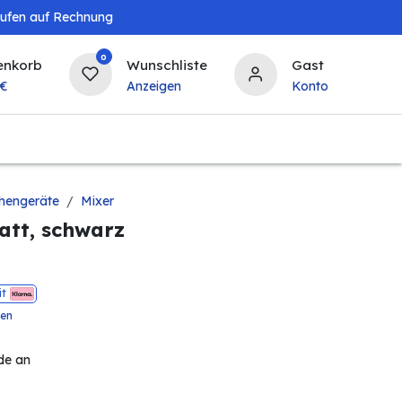
aufen auf Rechnung
0
enkorb
Wunschliste
Gast
€
Anzeigen
Konto
Baby & Kind
Tierbedarf
Bierzapfanlagen & 
hengeräte
Mixer
att, schwarz
it
ten
de an