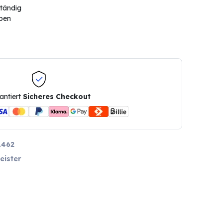
ständig
ben
antiert
Sicheres Checkout
1462
eister