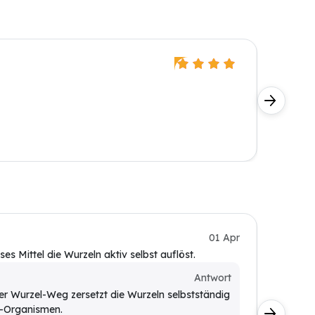
Hans L
Perfekte
meine A
Klaus M
01 Apr
s Mittel die Wurzeln aktiv selbst auflöst.
Gartenab
Kunde
Antwort
er Wurzel-Weg zersetzt die Wurzeln selbstständig
Ja, di
o-Organismen.
betrof