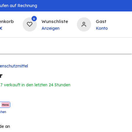
aufen auf Rechnung
0
enkorb
Wunschliste
Gast
€
Anzeigen
Konto
Baby & Kind
Tierbedarf
Bierzapfanlagen & 
enschutzmittel
r
7 verkauft in den letzten 24 Stunden
t
sten
de an