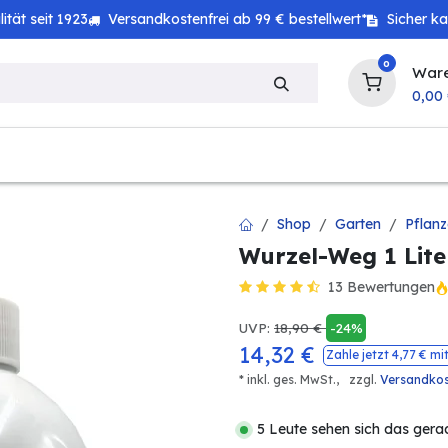
tät seit 1923
Versandkostenfrei ab 99 € bestellwert*
Sicher k
0
War
0,00
zeug
Technik
Haushalt
Landwirtschaft
Shop
Garten
Pflanz
Wurzel-Weg 1 Lite
13 Bewertungen
UVP:
18,90
€
-24%
14,32
€
Zahle jetzt
4,77
€ mi
* inkl. ges. MwSt.,
zzgl.
Versandko
5 Leute sehen sich das gera