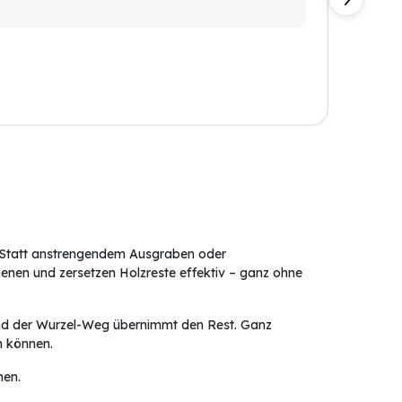
selbst
. Statt anstrengendem Ausgraben oder
genen und zersetzen Holzreste effektiv – ganz ohne
 und der Wurzel-Weg übernimmt den Rest. Ganz
en können.
hen.