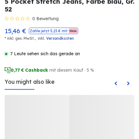
5 Pocket Stretch Jeans, Farbe blau, Gr.
52
0 Bewertung
15,46
€
Zahle jetzt
5,15
€ mit
.
* inkl. ges. MwSt.,
inkl
Versandkosten
7 Leute sehen sich das gerade an
0,77
€ Cashback
mit diesem Kauf · 5 %
You might also like