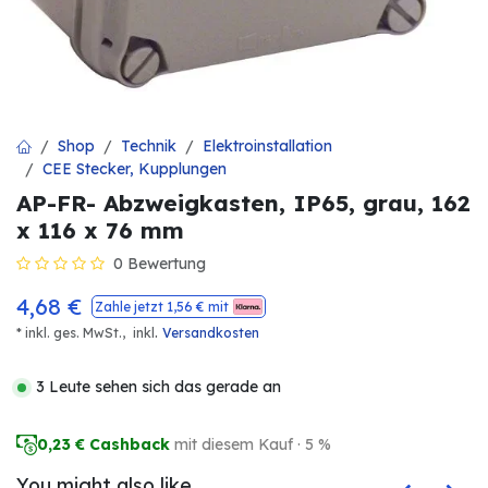
Shop
Technik
Elektroinstallation
CEE Stecker, Kupplungen
AP-FR- Abzweigkasten, IP65, grau, 162
x 116 x 76 mm
0 Bewertung
4,68
€
Zahle jetzt
1,56
€ mit
.
* inkl. ges. MwSt.,
inkl
Versandkosten
3 Leute sehen sich das gerade an
0,23
€ Cashback
mit diesem Kauf · 5 %
You might also like