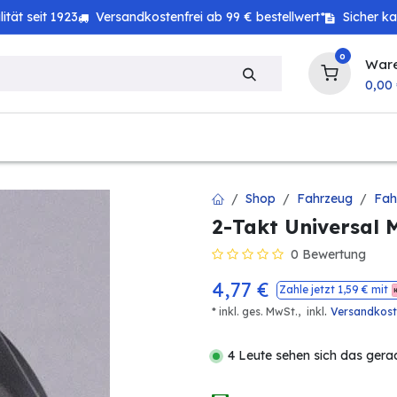
tät seit 1923
Versandkostenfrei ab 99 € bestellwert*
Sicher k
0
War
0,00
zeug
Technik
Haushalt
Landwirtschaft
Shop
Fahrzeug
Fah
2-Takt Universal M
0 Bewertung
4,77
€
Zahle jetzt
1,59
€ mit
.
* inkl. ges. MwSt.,
inkl
Versandkos
4 Leute sehen sich das gera