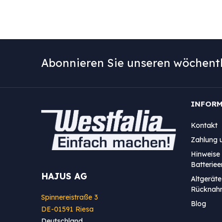
Abonnieren Sie unseren wöchentl
INFOR
Kontakt
Zahlung 
Hinweise 
Batterie
HAJUS AG
Altgeräte
Rücknah
Spinnereistraße 3
Blog
DE-01591 Riesa
Deutschland