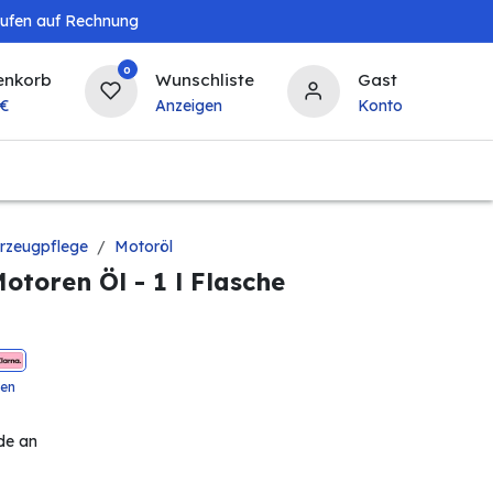
aufen auf Rechnung
0
enkorb
Wunschliste
Gast
€
Anzeigen
Konto
Baby & Kind
Tierbedarf
Bierzapfanlagen & 
rzeugpflege
Motoröl
otoren Öl - 1 l Flasche
ten
de an