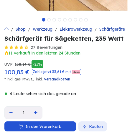
Shop
Werkzeug
Elektrowerkzeug
Schärfgeräte
Schärfgerät für Sägeketten, 235 Watt
27 Bewertungen
11 verkauft in den letzten 24 Stunden
UVP:
138,14
€
-27%
100,83
€
Zahle jetzt
33,61
€ mit
.
* inkl. ges. MwSt.,
inkl
Versandkosten
4 Leute sehen sich das gerade an
In den Warenkorb
Kaufen