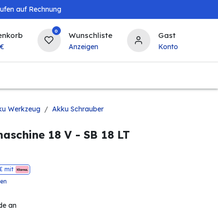
aufen auf Rechnung
0
enkorb
Wunschliste
Gast
€
Anzeigen
Konto
Baby & Kind
Tierbedarf
Bierzapfanlagen & 
ku Werkzeug
Akku Schrauber
schine 18 V - SB 18 LT
€ mit
ten
de an