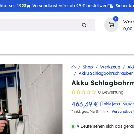
tät seit 1923
Versandkostenfrei ab 99 € bestellwert*
Sicher k
0
War
0,00
zeug
Technik
Haushalt
Landwirtschaft
Shop
Werkzeug
Ak
Akku Schlagbohrschrauber
Akku Schlagbohrma
0 Bewertung
463,39
€
Zahle jetzt
154,46
.
* inkl. ges. MwSt.,
inkl
Versandkos
9 Leute sehen sich das gera