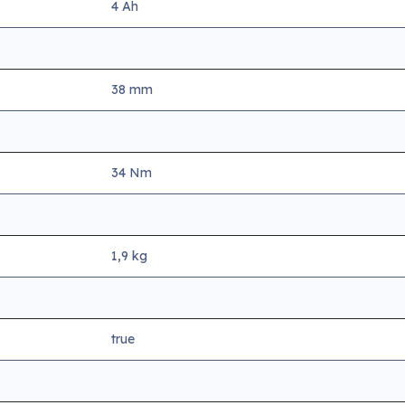
4 Ah
38 mm
h
34 Nm
1,9 kg
true