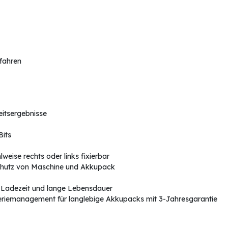
rfahren
eitsergebnisse
Bits
eise rechts oder links fixierbar
chutz von Maschine und Akkupack
 Ladezeit und lange Lebensdauer
teriemanagement für langlebige Akkupacks mit 3-Jahresgarantie