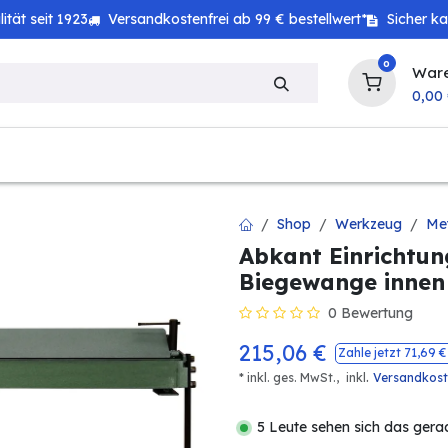
tät seit 1923
Versandkostenfrei ab 99 € bestellwert*
Sicher k
0
War
0,00
zeug
Technik
Haushalt
Landwirtschaft
Shop
Werkzeug
Met
Abkant Einrichtun
Biegewange innen
0 Bewertung
215,06
€
Zahle jetzt
71,69
€
.
* inkl. ges. MwSt.,
inkl
Versandkos
5 Leute sehen sich das gera