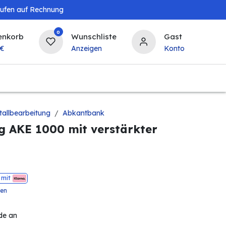
aufen auf Rechnung
0
enkorb
Wunschliste
Gast
€
Anzeigen
Konto
Baby & Kind
Tierbedarf
Bierzapfanlagen & 
allbearbeitung
Abkantbank
g AKE 1000 mit verstärkter
 mit
ten
de an