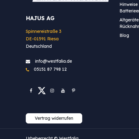
Hinweise 
Batterie
HAJUS AG
Altgeräte
Rücknah
Spinnereistraße 3
Blog
DE-01591 Riesa
Deutschland
info@westfa​lia.de
05151 87 798 12
Vertrag widerrufen
Urheberrecht © Westfalia