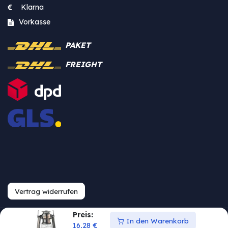
Klarna
Vorkasse
PAKET
FREIGHT
Vertrag widerrufen
Preis:
In den Warenkorb
Urheberrecht © Westfalia
16,28
€