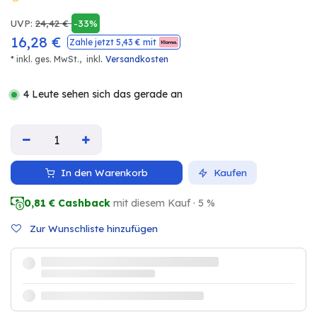
UVP:
24,42
€
-33%
16,28
€
Zahle jetzt
5,43
€ mit
.
* inkl. ges. MwSt.,
inkl
Versandkosten
4 Leute sehen sich das gerade an
In den Warenkorb
Kaufen
0,81
€ Cashback
mit diesem Kauf · 5 %
Zur Wunschliste hinzufügen