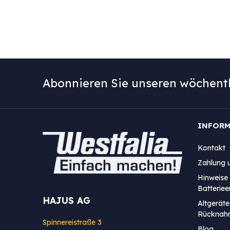
Abonnieren Sie unseren wöchentl
INFOR
Kontakt
Zahlung 
Hinweise 
Batterie
HAJUS AG
Altgeräte
Rücknah
Spinnereistraße 3
Blog