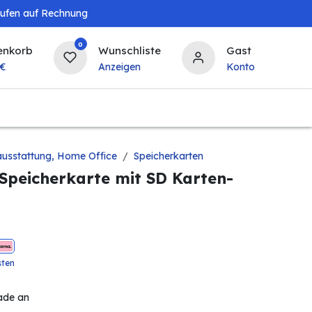
aufen auf Rechnung
0
enkorb
Wunschliste
Gast
€
Anzeigen
Konto
Baby & Kind
Tierbedarf
Bierzapfanlagen & 
usstattung, Home Office
Speicherkarten
Speicherkarte mit SD Karten-
sten
ade an