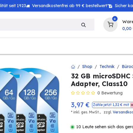
tät seit 1923
Versandkostenfrei ab 99 € bestellwert*
Sicher k
0
War
0,00
zeug
Technik
Haushalt
Landwirtschaft
Shop
Technik
Büroa
32 GB microSDHC 
Adapter, Class10
0 Bewertung
3,97
€
Zahle jetzt
1,32
€ mit
* inkl. ges. MwSt.,
zzgl.
Versandko
10 Leute sehen sich das ger