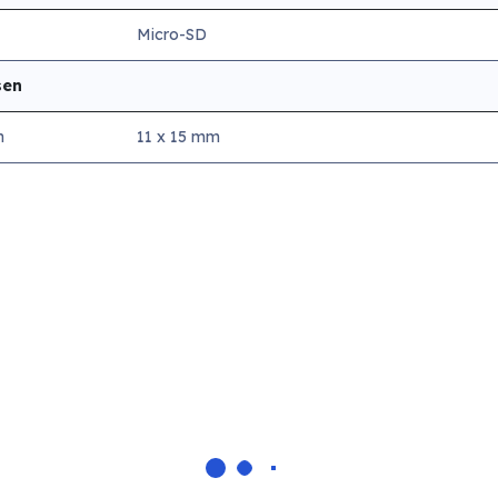
Micro-SD
sen
n
11 x 15 mm