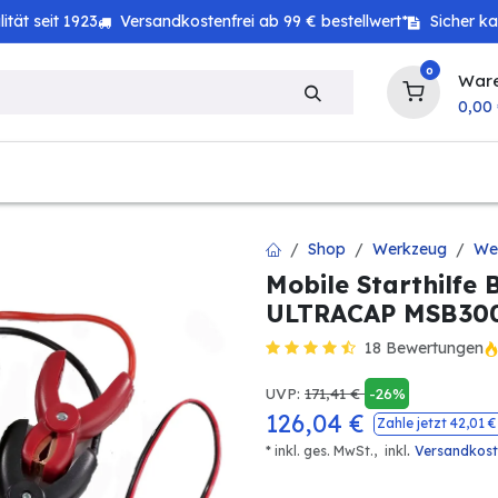
tät seit 1923
Versandkostenfrei ab 99 € bestellwert*
Sicher k
0
War
0,00
zeug
Technik
Haushalt
Landwirtschaft
Shop
Werkzeug
Wer
Mobile Starthilfe 
ULTRACAP MSB30
18 Bewertungen
UVP:
171,41
€
-26%
126,04
€
Zahle jetzt
42,01
€
.
* inkl. ges. MwSt.,
inkl
Versandkos