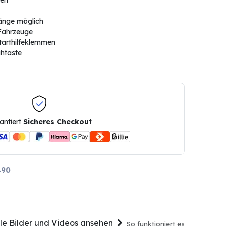
uen
gänge möglich
-Fahrzeuge
tarthilfeklemmen
ühtaste
antiert
Sicheres Checkout
490
lle Bilder und Videos ansehen
So funktioniert es