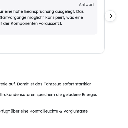
oder ist
Antwort
Kunde
 für eine hohe Beanspruchung ausgelegt. Das
 Startvorgänge möglich" konzipiert, was eine
Die UL
it der Komponenten voraussetzt.
Diesel
Litern
ie auf. Damit ist das Fahrzeug sofort startklar.
ltrakondensatoren speichern die geladene Energie.
rfügt über eine
Kontrollleuchte & Vorglühtaste.