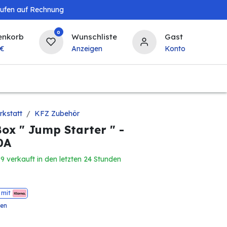
aufen auf Rechnung
0
enkorb
Wunschliste
Gast
€
Anzeigen
Konto
Baby & Kind
Tierbedarf
Bierzapfanlagen & 
kstatt
KFZ Zubehör
Box " Jump Starter " -
0A
9 verkauft in den letzten 24 Stunden
 mit
ten