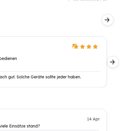
Daniel 
Super, a
 bedienen
Starts.
fach gut. Solche Geräte sollte jeder haben.
Kunde
14 Apr
viele Einsätze stand?
Ist der 