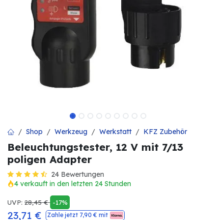
Shop
Werkzeug
Werkstatt
KFZ Zubehör
Beleuchtungstester, 12 V mit 7/13
poligen Adapter
24 Bewertungen
4 verkauft in den letzten 24 Stunden
UVP:
28,45
€
-17%
23,71
€
Zahle jetzt
7,90
€ mit