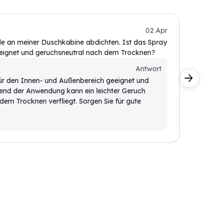
Kundin
02 Apr
lle an meiner Duschkabine abdichten. Ist das Spray
wie viel
eeignet und geruchsneutral nach dem Trocknen?
Kunde
Antwort
Die Re
t für den Innen- und Außenbereich geeignet und
ab. Mi
rend der Anwendung kann ein leichter Geruch
Quadra
dem Trocknen verfliegt. Sorgen Sie für gute