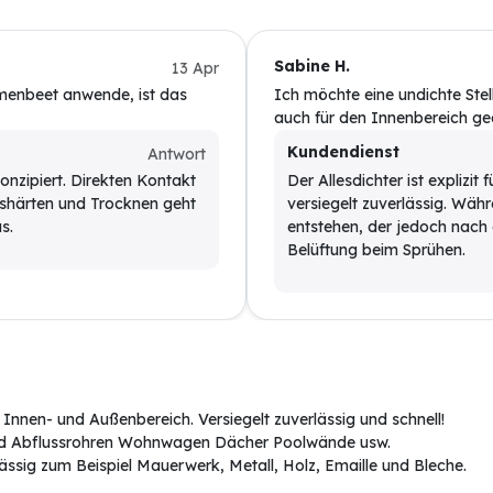
Sabine H.
13 Apr
menbeet anwende, ist das
Ich möchte eine undichte Ste
auch für den Innenbereich g
Kundendienst
Antwort
onzipiert. Direkten Kontakt
Der Allesdichter ist explizi
ushärten und Trocknen geht
versiegelt zuverlässig. Wäh
s.
entstehen, der jedoch nach 
Belüftung beim Sprühen.
m Innen- und Außenbereich. Versiegelt zuverlässig und schnell!
nd Abflussrohren Wohnwagen Dächer Poolwände usw.
ässig zum Beispiel Mauerwerk, Metall, Holz, Emaille und Bleche.