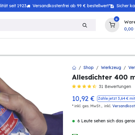
tät seit 1923
Versandkostenfrei ab 99 € bestellwert*
Sicher k
0
War
0,00
zeug
Technik
Haushalt
Landwirtschaft
Shop
Werkzeug
Ver
Allesdichter 400 
31 Bewertungen
10,92
€
Zahle jetzt
3,64
€ mi
.
* inkl. ges. MwSt.,
inkl
Versandkos
6 Leute sehen sich das gera