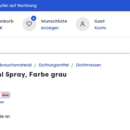
aufen auf Rechnung
0
enkorb
Wunschliste
Gast
€
Anzeigen
Konto
Baby & Kind
Tierbedarf
Bierzapfanlagen & 
brauchsmaterial
Dichtungsmittel
Dichtmassen
ml Spray, Farbe grau
t
ten
de an