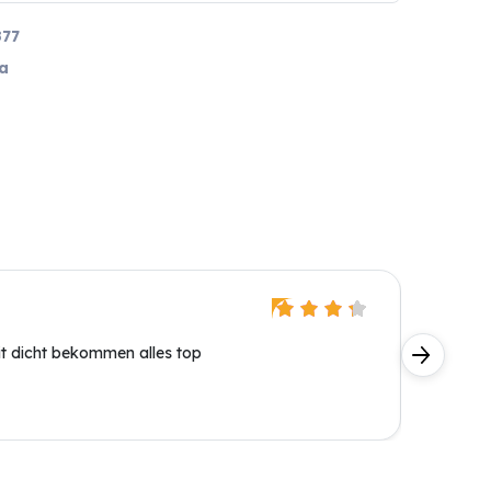
77
a
Oliver 
Verifiz
 dicht bekommen alles top