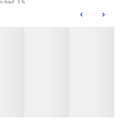
m Kauf · 5 %