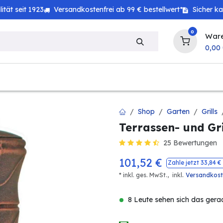
tät seit 1923
Versandkostenfrei ab 99 € bestellwert*
Sicher k
0
War
0,00
zeug
Technik
Haushalt
Landwirtschaft
Shop
Garten
Grills
Terrassen- und Gri
25 Bewertungen
101,52
€
Zahle jetzt
33,84
€ 
.
* inkl. ges. MwSt.,
inkl
Versandkos
8 Leute sehen sich das gera