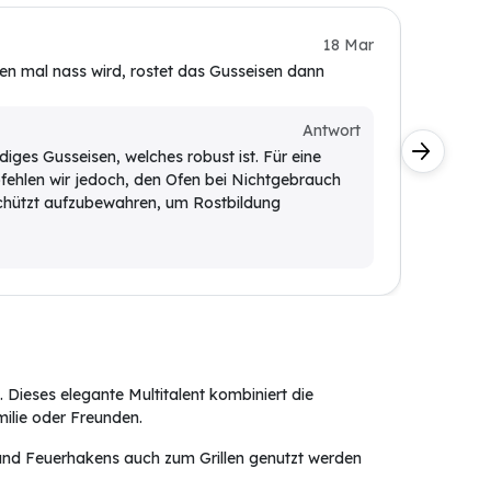
Timo K.
18 Mar
en mal nass wird, rostet das Gusseisen dann
kann ma
machen
Kunde
Antwort
diges Gusseisen, welches robust ist. Für eine
Ja, de
fehlen wir jedoch, den Ofen bei Nichtgebrauch
werden
chützt aufzubewahren, um Rostbildung
Feuerh
 Dieses elegante Multitalent kombiniert die
milie oder Freunden.
 und Feuerhakens auch zum Grillen genutzt werden