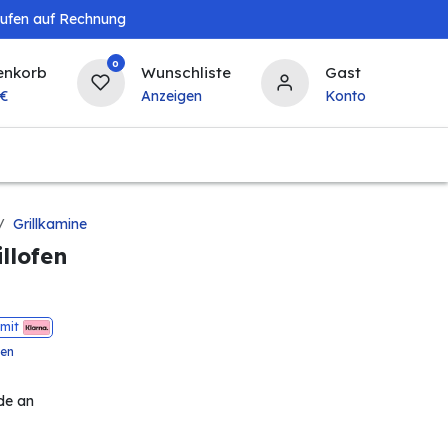
aufen auf Rechnung
0
enkorb
Wunschliste
Gast
€
Anzeigen
Konto
Baby & Kind
Tierbedarf
Bierzapfanlagen & 
Grillkamine
llofen
mit
ten
de an