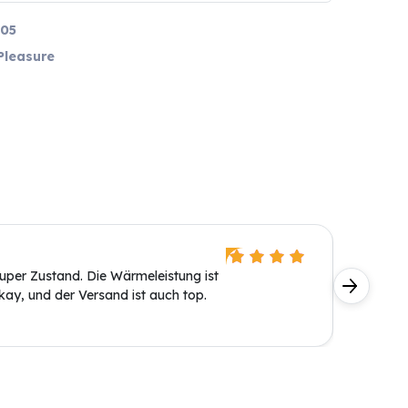
05
Pleasure
Daniel
per Zustand. Die Wärmeleistung ist
Super Ge
okay, und der Versand ist auch top.