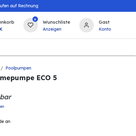
aufen auf Rechnung
0
enkorb
Wunschliste
Gast
€
Anzeigen
Konto
Baby & Kind
Tierbedarf
Bierzapfanlagen & 
Poolpumpen
mepumpe ECO 5
gbar
ten
de an