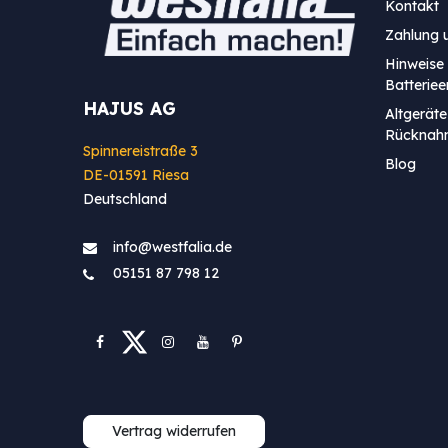
Kontakt
Zahlung 
Hinweise 
Batterie
HAJUS AG
Altgeräte
Rücknah
Spinnereistraße 3
Blog
DE-01591 Riesa
Deutschland
info@westfa​lia.de
05151 87 798 12
Vertrag widerrufen