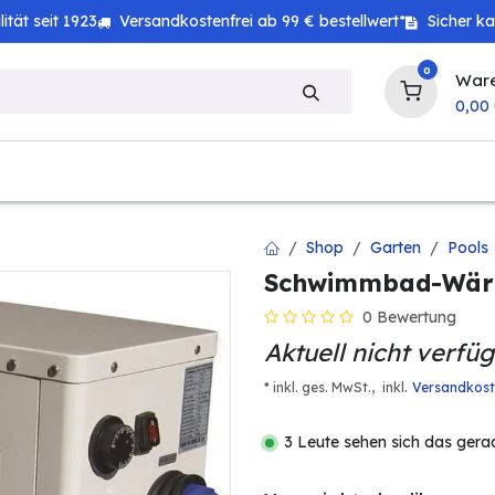
tät seit 1923
Versandkostenfrei ab 99 € bestellwert*
Sicher k
0
War
0,00
zeug
Technik
Haushalt
Landwirtschaft
Shop
Garten
Pools
Schwimmbad-Wär
0 Bewertung
Aktuell nicht verfü
.
* inkl. ges. MwSt.,
inkl
Versandkos
3 Leute sehen sich das gera