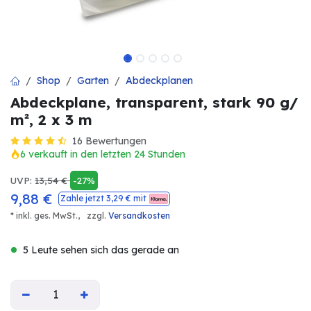
Shop
Garten
Abdeckplanen
Abdeckplane, transparent, stark 90 g/
m², 2 x 3 m
16 Bewertungen
6 verkauft in den letzten 24 Stunden
UVP:
13,54
€
-27%
9,88
€
Zahle jetzt
3,29
€ mit
* inkl. ges. MwSt.,
zzgl.
Versandkosten
5 Leute sehen sich das gerade an