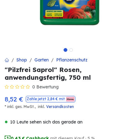
Shop
Garten
Pflanzenschutz
"Pilzfrei Saprol" Rosen,
anwendungsfertig, 750 ml
0 Bewertung
8,52
€
Zahle jetzt
2,84
€ mit
.
* inkl. ges. MwSt.,
inkl
Versandkosten
10 Leute sehen sich das gerade an
0,43
€ Cashback
mit diesem Kauf · 5 %