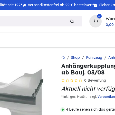
tät seit 1923
Versandkostenfrei ab 99 € bestellwert*
Sicher k
0
War
0,00
zeug
Technik
Haushalt
Landwirtschaft
Shop
Fahrzeug
Anh
Anhängerkupplung
ab Bauj. 03/08
0 Bewertung
Aktuell nicht verfü
* inkl. ges. MwSt.,
zzgl.
Versandko
4 Leute sehen sich das gera