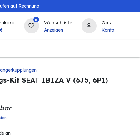
aufen auf Rechnung
0
enkorb
Wunschliste
Gast
€
Anzeigen
Konto
Baby & Kind
Tierbedarf
Bierzapfanlagen & 
ängerkupplungen
s-Kit SEAT IBIZA V (6J5, 6P1)
gbar
sten
de an