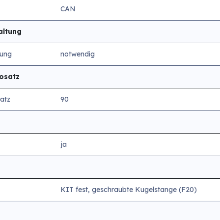
CAN
altung
tung
notwendig
rosatz
atz
90
ja
KIT fest, geschraubte Kugelstange (F20)