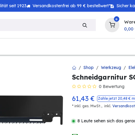
tät seit 1923
Versandkostenfrei ab 99 € bestellwert*
Sicher k
0
War
0,00
zeug
Technik
Haushalt
Landwirtschaft
Shop
Werkzeug
El
Schneidgarnitur 
0 Bewertung
61,43
€
Zahle jetzt
20,48
€ m
.
* inkl. ges. MwSt.,
inkl
Versandkos
8 Leute sehen sich das gera