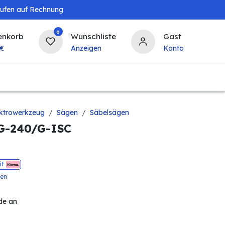
aufen auf Rechnung
0
enkorb
Wunschliste
Gast
€
Anzeigen
Konto
Baby & Kind
Tierbedarf
Bierzapfanlagen & 
ektrowerkzeug
Sägen
Säbelsägen
SG-240/G-ISC
it
ten
de an