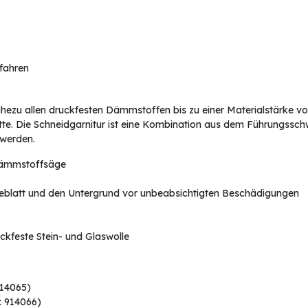
rfahren
nahezu allen druckfesten Dämmstoffen bis zu einer Materialstärke v
itte. Die Schneidgarnitur ist eine Kombination aus dem Führungss
werden.
Dämmstoffsäge
geblatt und den Untergrund vor unbeabsichtigten Beschädigungen
kfeste Stein- und Glaswolle
914065)
: 914066)