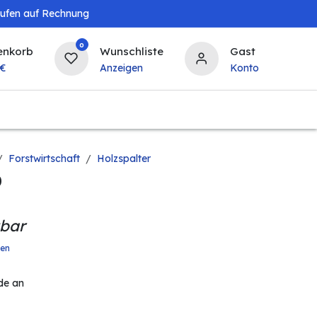
aufen auf Rechnung
0
enkorb
Wunschliste
Gast
€
Anzeigen
Konto
Baby & Kind
Tierbedarf
Bierzapfanlagen & 
Forstwirtschaft
Holzspalter
0
gbar
ten
de an