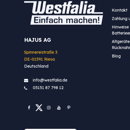
Kontakt
Zahlung 
Hinweise 
Batterie
HAJUS AG
Altgeräte
Rücknah
Spinnereistraße 3
Blog
DE-01591 Riesa
Deutschland
info@westfa​lia.de
05151 87 798 12