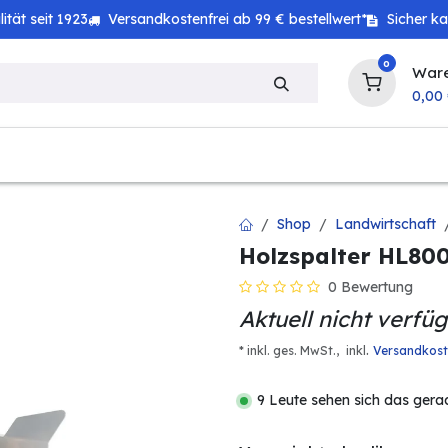
tät seit 1923
Versandkostenfrei ab 99 € bestellwert*
Sicher k
0
War
0,00
zeug
Technik
Haushalt
Landwirtschaft
Shop
Landwirtschaft
Holzspalter HL80
0 Bewertung
Aktuell nicht verfü
.
* inkl. ges. MwSt.,
inkl
Versandkos
9 Leute sehen sich das gera