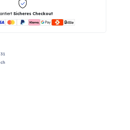
antiert
Sicheres Checkout
31
ch