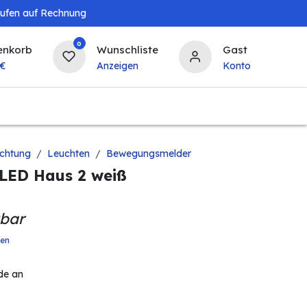
aufen auf Rechnung
0
enkorb
Wunschliste
Gast
€
Anzeigen
Konto
Baby & Kind
Tierbedarf
Bierzapfanlagen & 
chtung
Leuchten
Bewegungsmelder
XLED Haus 2 weiß
gbar
ten
de an