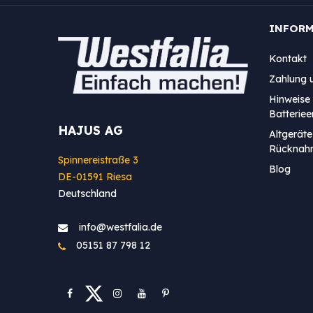
INFOR
Kontakt
Zahlung 
Hinweise 
Batterie
HAJUS AG
Altgeräte
Rücknah
Spinnereistraße 3
Blog
DE-01591 Riesa
Deutschland
info@westfa​lia.de
05151 87 798 12