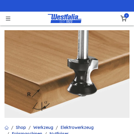
Zum Inhalt springen
0
Shop
Werkzeug
Elektrowerkzeug
Fräsmaschinen
Nutfräser