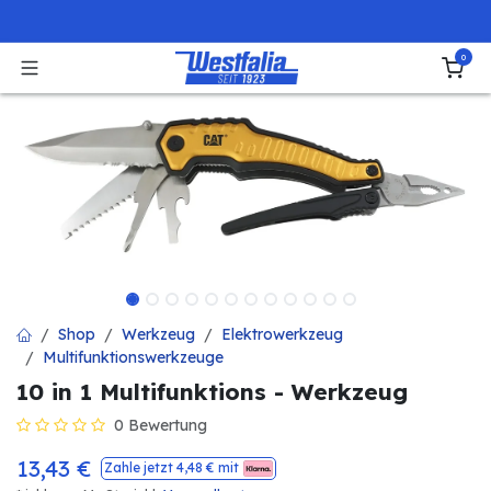
Zum Inhalt springen
0
Shop
Werkzeug
Elektrowerkzeug
Multifunktionswerkzeuge
10 in 1 Multifunktions - Werkzeug
0 Bewertung
13,43
€
Zahle jetzt
4,48
€ mit