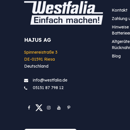
Kontakt
Zahlung 
Hinweise 
Batterie
HAJUS AG
Altgeräte
Rücknah
Spinnereistraße 3
Blog
DE-01591 Riesa
Deutschland
info@westfa​lia.de
05151 87 798 12