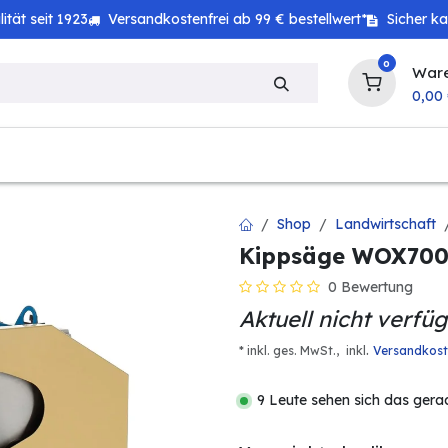
tät seit 1923
Versandkostenfrei ab 99 € bestellwert*
Sicher k
0
War
0,00
zeug
Technik
Haushalt
Landwirtschaft
Shop
Landwirtschaft
Kippsäge WOX700D
0 Bewertung
Aktuell nicht verfü
.
* inkl. ges. MwSt.,
inkl
Versandkos
9 Leute sehen sich das gera