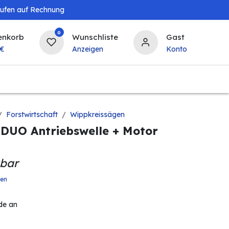
aufen auf Rechnung
0
enkorb
Wunschliste
Gast
€
Anzeigen
Konto
Baby & Kind
Tierbedarf
Bierzapfanlagen & 
Forstwirtschaft
Wippkreissägen
UO Antriebswelle + Motor
gbar
ten
de an